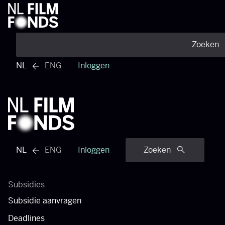
Zoeken
NL
ENG
Inloggen
Engels menu bekijken
NL
ENG
Inloggen
Zoeken
Engels menu bekijken
Subsidies
Subsidie aanvragen
Deadlines