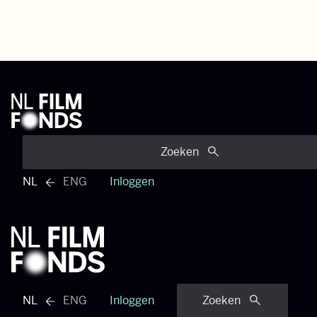
Zoeken
NL
ENG
Inloggen
Engels menu bekijken
NL
ENG
Inloggen
Zoeken
Engels menu bekijken