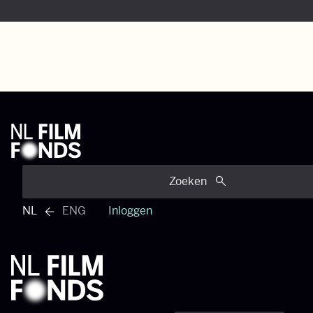
Zoeken
NL
ENG
Inloggen
Engels menu bekijken